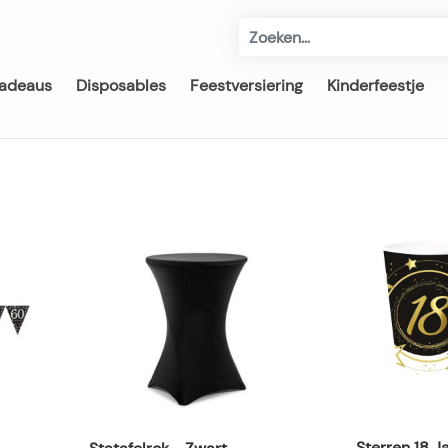
adeaus
Disposables
Feestversiering
Kinderfeestje
Sterren 18 J