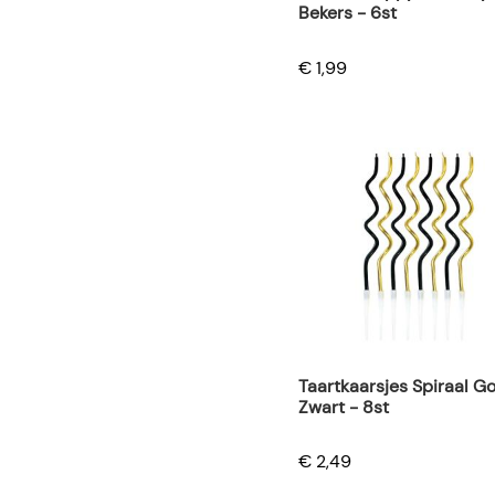
Bekers - 6st
€ 1,99
Taartkaarsjes Spiraal G
Zwart - 8st
€ 2,49