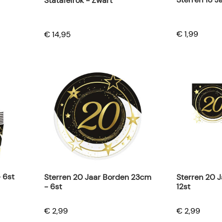
0
Statafelrok - Zwart
€ 1,99
€ 14,95
 6st
Sterren 20 Jaar Borden 23cm
Sterren 20 J
- 6st
12st
€ 2,99
€ 2,99