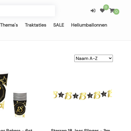
0
0
Thema's
Traktaties
SALE
Heliumballonnen
Sterren 18 Jaar Slinger - 3m
aar Bekers - 6st