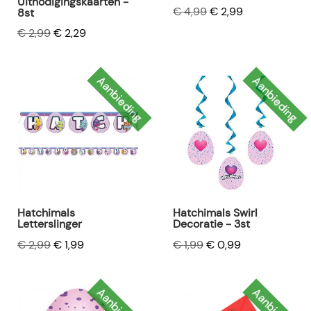
Uitnodigingskaarten -
€ 4,99
€ 2,99
8st
€ 2,99
€ 2,29
Aanbieding
Aanbieding
Hatchimals
Hatchimals Swirl
Letterslinger
Decoratie - 3st
€ 2,99
€ 1,99
€ 1,99
€ 0,99
Aanbieding
Aanbieding