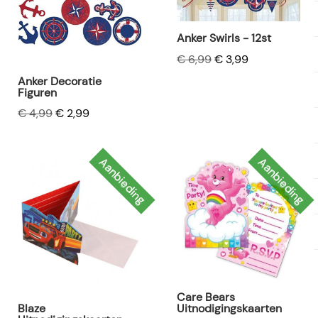
Anker Swirls - 12st
€ 6,99
€ 3,99
Anker Decoratie
Figuren
€ 4,99
€ 2,99
Aanbieding
Aanbieding
Care Bears
Blaze
Uitnodigingskaarten