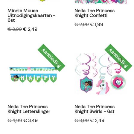
Minnie Mouse
Nella The Princess
Uitnodigingskaarten -
Knight Confetti
6st
€ 2,99
€ 1,99
€ 3,99
€ 2,49
Aanbieding
Aanbieding
Nella The Princess
Nella The Princess
Knight Letterslinger
Knight Swirls - 6st
€ 4,99
€ 3,49
€ 3,99
€ 2,49