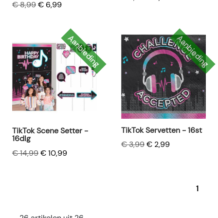
€ 8,99
€ 6,99
Aanbieding
Aanbieding
TikTok Servetten - 16st
TikTok Scene Setter -
16dlg
€ 3,99
€ 2,99
€ 14,99
€ 10,99
1
26 artikelen uit 26