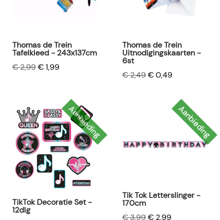
Thomas de Trein
Thomas de Trein
Tafelkleed - 243x137cm
Uitnodigingskaarten -
6st
€ 2,99
€ 1,99
€ 2,49
€ 0,49
Aanbieding
Aanbieding
Tik Tok Letterslinger -
TikTok Decoratie Set -
170cm
12dlg
€ 3,99
€ 2,99