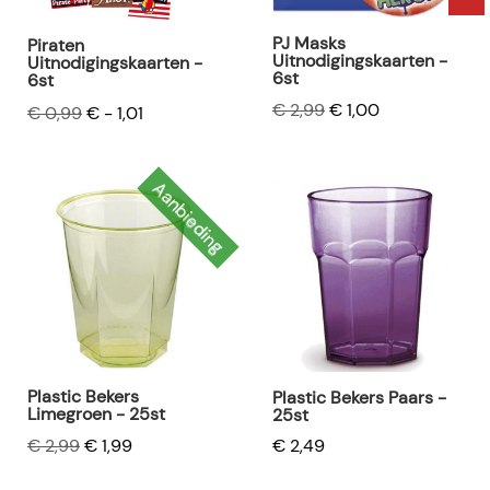
PJ Masks
Piraten
Uitnodigingskaarten -
Uitnodigingskaarten -
6st
6st
€ 2,99
€ 1,00
€ 0,99
€ - 1,01
Aanbieding
Plastic Bekers
Plastic Bekers Paars -
Limegroen - 25st
25st
€ 2,49
€ 2,99
€ 1,99