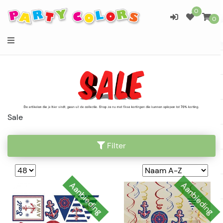
0
0
Sale
Filter
Aanbieding
Aanbieding