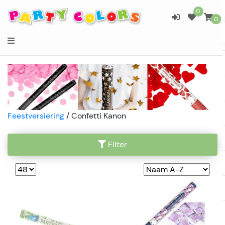
0
0
Feestversiering
/
Confetti Kanon
Filter