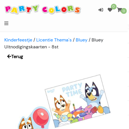
0
0
Kinderfeestje
/
Licentie Thema's
/
Bluey
/
Bluey
Uitnodigingskaarten - 8st
Terug