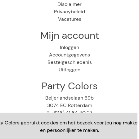
Disclaimer
Privacybeleid
Vacatures
Mijn account
Inloggen
Accountgegevens
Bestelgeschiedenis
Uitloggen
Party Colors
Beijerlandselaan 69b
3074 EC Rotterdam
T
+31(6) 41 84 40 27
E
webshop@partycolors.nl
ty Colors gebruikt cookies om het bezoek voor jou nog makkeli
en persoonlijker te maken.