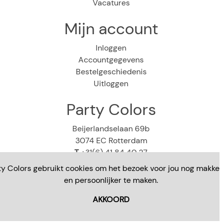
Vacatures
Mijn account
Inloggen
Accountgegevens
Bestelgeschiedenis
Uitloggen
Party Colors
Beijerlandselaan 69b
3074 EC Rotterdam
T
+31(6) 41 84 40 27
E
webshop@partycolors.nl
ty Colors gebruikt cookies om het bezoek voor jou nog makkeli
en persoonlijker te maken.
AKKOORD
Copyright © 2023 - Party Colors - Alle rechten
voorbehouden. Alle prijzen zijn in euro's en inclusief btw.