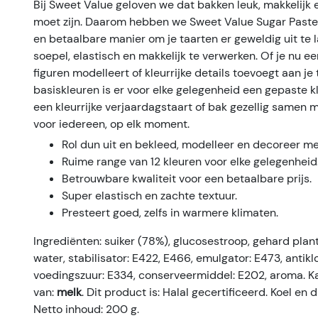
Bij Sweet Value geloven we dat bakken leuk, makkelijk 
moet zijn. Daarom hebben we Sweet Value Sugar Paste
en betaalbare manier om je taarten er geweldig uit te l
soepel, elastisch en makkelijk te verwerken. Of je nu ee
figuren modelleert of kleurrijke details toevoegt aan je 
basiskleuren is er voor elke gelegenheid een gepaste k
een kleurrijke verjaardagstaart of bak gezellig samen me
voor iedereen, op elk moment.
Rol dun uit en bekleed, modelleer en decoreer m
Ruime range van 12 kleuren voor elke gelegenheid
Betrouwbare kwaliteit voor een betaalbare prijs.
Super elastisch en zachte textuur.
Presteert goed, zelfs in warmere klimaten.
Ingrediënten: suiker (78%), glucosestroop, gehard plan
water, stabilisator: E422, E466, emulgator: E473, antikl
voedingszuur: E334, conserveermiddel: E202, aroma. K
van:
melk
. Dit product is: Halal gecertificeerd. Koel en
Netto inhoud: 200 g.