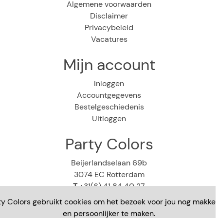
Algemene voorwaarden
Disclaimer
Privacybeleid
Vacatures
Mijn account
Inloggen
Accountgegevens
Bestelgeschiedenis
Uitloggen
Party Colors
Beijerlandselaan 69b
3074 EC Rotterdam
T
+31(6) 41 84 40 27
E
webshop@partycolors.nl
ty Colors gebruikt cookies om het bezoek voor jou nog makkeli
en persoonlijker te maken.