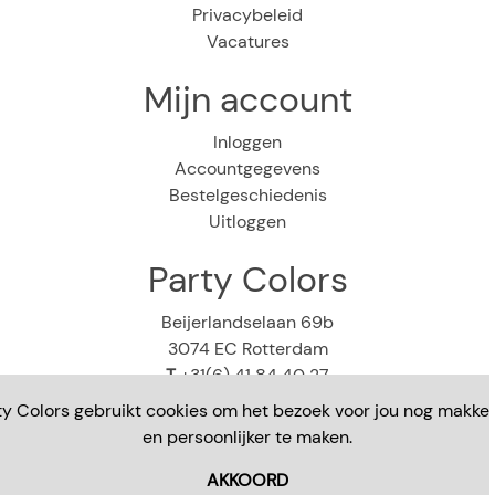
Privacybeleid
Vacatures
Mijn account
Inloggen
Accountgegevens
Bestelgeschiedenis
Uitloggen
Party Colors
Beijerlandselaan 69b
3074 EC Rotterdam
T
+31(6) 41 84 40 27
E
webshop@partycolors.nl
ty Colors gebruikt cookies om het bezoek voor jou nog makkeli
en persoonlijker te maken.
AKKOORD
Copyright © 2023 - Party Colors - Alle rechten