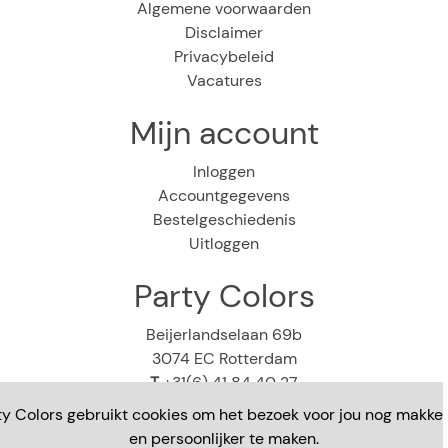
Algemene voorwaarden
Disclaimer
Privacybeleid
Vacatures
Mijn account
Inloggen
Accountgegevens
Bestelgeschiedenis
Uitloggen
Party Colors
Beijerlandselaan 69b
3074 EC Rotterdam
T
+31(6) 41 84 40 27
E
webshop@partycolors.nl
ty Colors gebruikt cookies om het bezoek voor jou nog makkeli
en persoonlijker te maken.