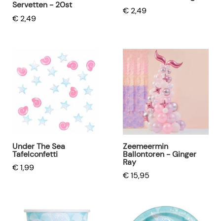
Servetten - 20st
€ 2,49
€ 2,49
Under The Sea
Zeemeermin
Tafelconfetti
Ballontoren - Ginger
Ray
€ 1,99
€ 15,95