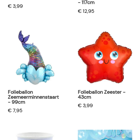
- 117cm
€ 3,99
€ 12,95
Folieballon
Folieballon Zeester -
Zeemeerminnenstaart
43cm
- 99cm
€ 3,99
€ 7,95