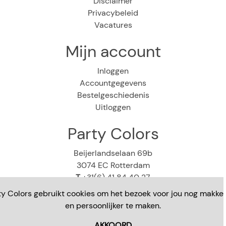
Disclaimer
Privacybeleid
Vacatures
Mijn account
Inloggen
Accountgegevens
Bestelgeschiedenis
Uitloggen
Party Colors
Beijerlandselaan 69b
3074 EC Rotterdam
T
+31(6) 41 84 40 27
E
webshop@partycolors.nl
ty Colors gebruikt cookies om het bezoek voor jou nog makkeli
en persoonlijker te maken.
AKKOORD