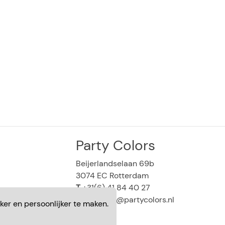
Party Colors
Beijerlandselaan 69b
3074 EC Rotterdam
T
+31(6) 41 84 40 27
E
webshop@partycolors.nl
ker en persoonlijker te maken.