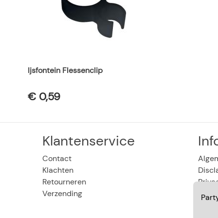
Ijsfontein Flessenclip
€ 0,59
Klantenservice
Inf
Contact
Alge
Klachten
Discl
Retourneren
Priva
Verzending
Vaca
Part