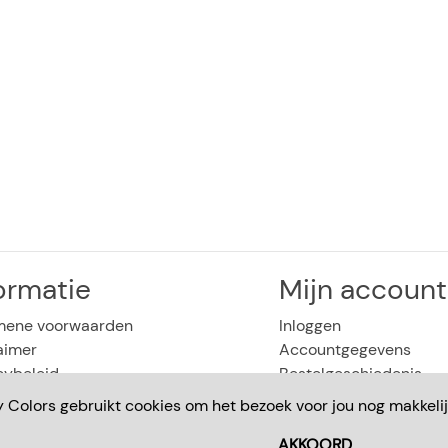
ormatie
Mijn account
mene voorwaarden
Inloggen
aimer
Accountgegevens
cybeleid
Bestelgeschiedenis
tures
Uitloggen
y Colors gebruikt cookies om het bezoek voor jou nog makkelij
AKKOORD