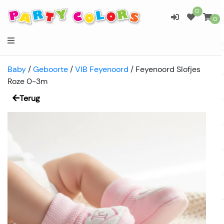
0
0
Baby
/
Geboorte
/
VIB Feyenoord
/
Feyenoord Slofjes
Roze 0-3m
Terug