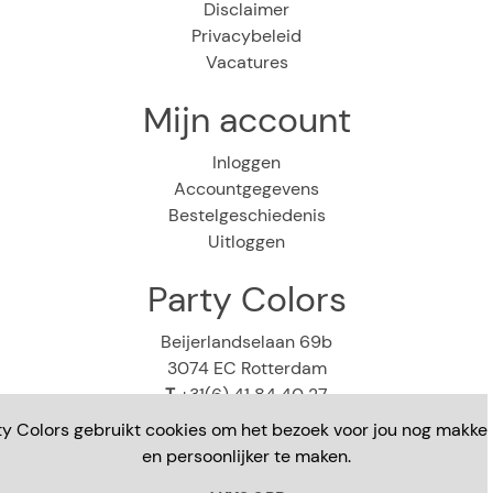
Disclaimer
Privacybeleid
Vacatures
Mijn account
Inloggen
Accountgegevens
Bestelgeschiedenis
Uitloggen
Party Colors
Beijerlandselaan 69b
3074 EC Rotterdam
T
+31(6) 41 84 40 27
E
webshop@partycolors.nl
ty Colors gebruikt cookies om het bezoek voor jou nog makkeli
en persoonlijker te maken.