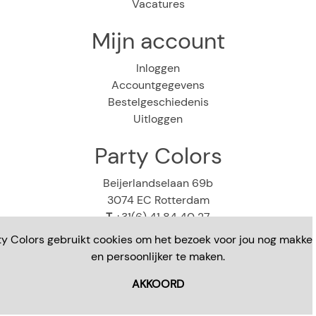
Vacatures
Mijn account
Inloggen
Accountgegevens
Bestelgeschiedenis
Uitloggen
Party Colors
Beijerlandselaan 69b
3074 EC Rotterdam
T
+31(6) 41 84 40 27
E
webshop@partycolors.nl
ty Colors gebruikt cookies om het bezoek voor jou nog makkeli
en persoonlijker te maken.
AKKOORD
Copyright © 2023 - Party Colors - Alle rechten
voorbehouden. Alle prijzen zijn in euro's en inclusief btw.