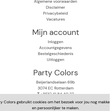
Algemene voorwaarden
Disclaimer
Privacybeleid
Vacatures
Mijn account
Inloggen
Accountgegevens
Bestelgeschiedenis
Uitloggen
Party Colors
Beijerlandselaan 69b
3074 EC Rotterdam
T
+31(6) 41 84 40 27
E
webshop@partycolors.nl
ty Colors gebruikt cookies om het bezoek voor jou nog makkeli
en persoonlijker te maken.