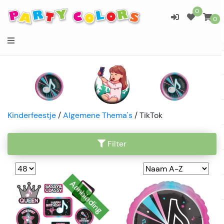
0
0
Kinderfeestje
/
Algemene Thema's
/
TikTok
Filter
Aanbieding