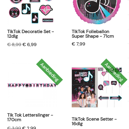
TikTok Decoratie Set -
TikTok Folieballon
12dlg
Super Shape - 71cm
€ 7,99
€ 8,99
€ 6,99
Aanbieding
Aanbieding
Tik Tok Letterslinger -
TikTok Scene Setter -
170cm
16dlg
€ 3,99
€ 2,99