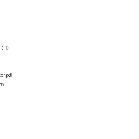
 (H)
zorgd!
am