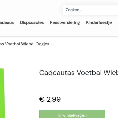
adeaus
Disposables
Feestversiering
Kinderfeestje
s Voetbal Wiebel Oogjes - L
Cadeautas Voetbal Wieb
€ 2,99
In winkelwagen